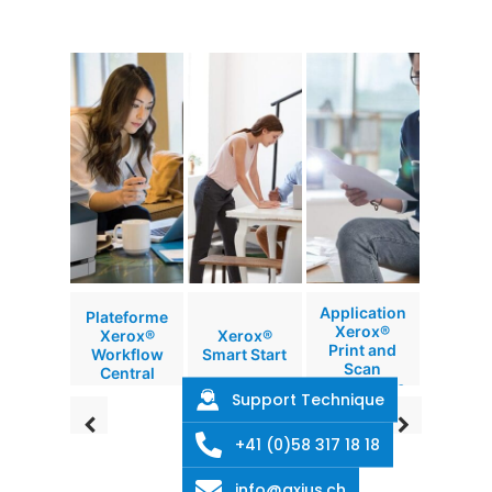
Application
Plateforme
Xerox®
Xerox®
Xerox®
Print and
Workflow
Smart Start
Scan
Central
Experience
Support Technique
+41 (0)58 317 18 18
info@axius.ch