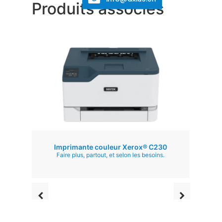
Produits associés
Imprim
Imprimante couleur Xerox® C230
Faire plus, partout, et selon les besoins.
Imprima
par