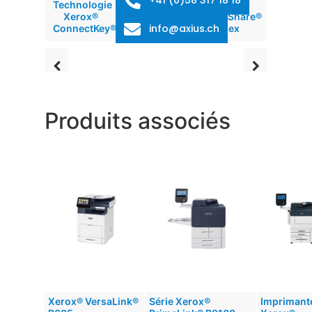
Technologie
Xerox®
Xerox®
Xerox®
Workplace
DocuShare®
info@axius.ch
ConnectKey®
Solutions
Flex
Produits associés
Xerox® VersaLink®
Série Xerox®
Imprimant