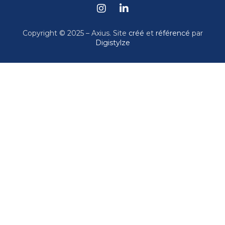
Copyright © 2025 – Axius. Site
créé
et
référencé
par
Digistylze