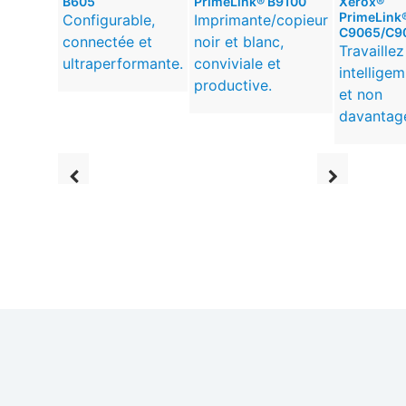
B605
PrimeLink® B9100
Xerox®
PrimeLink
Configurable,
Imprimante/copieur
C9065/C9
connectée et
noir et blanc,
Travaillez
ultraperformante.
conviviale et
intellige
productive.
et non
davantag