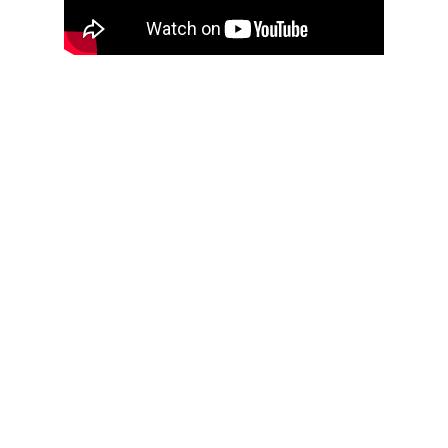
Une simple
numérisation, et
vous voilà protégé.