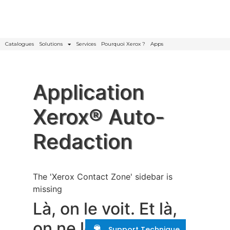
Catalogues
Solutions
Services
Pourquoi Xerox ?
Apps
Application
Xerox® Auto-
Redaction
The 'Xerox Contact Zone' sidebar is
missing
Là, on le voit. Et là,
on ne le voit plus.
Support Technique